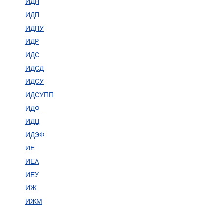
ИДН
ИДП
ИДПУ
ИДР
ИДС
ИДСД
ИДСУ
ИДСУПП
ИДФ
ИДЦ
ИДЭФ
ИЕ
ИЕА
ИЕУ
ИЖ
ИЖМ