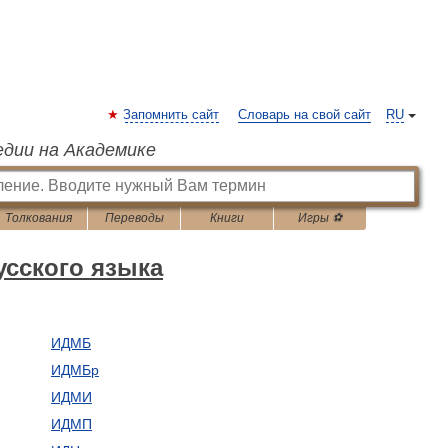
Запомнить сайт
Словарь на свой сайт
RU
едии на Академике
Толкования
Переводы
Книги
Игры ⚽
сского языка
ИДМБ
ИДМБр
ИДМИ
ИДМП