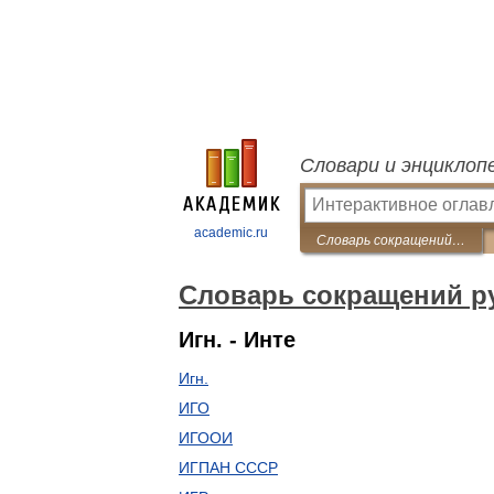
Словари и энциклоп
academic.ru
Словарь сокращений русского языка
Словарь сокращений ру
Игн. - Инте
Игн.
ИГО
ИГООИ
ИГПАН СССР