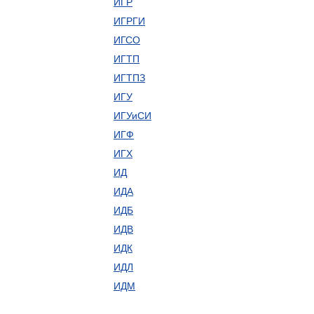
ИГР
ИГРГИ
ИГСО
ИГТП
ИГТПЗ
ИГУ
ИГУиСИ
ИГФ
ИГХ
ИД
ИДА
ИДБ
ИДВ
ИДК
ИДЛ
ИДМ