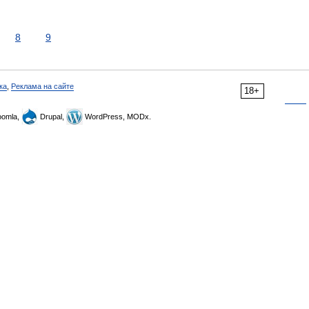
8
9
ка
,
Реклама на сайте
18+
omla,
Drupal,
WordPress, MODx.