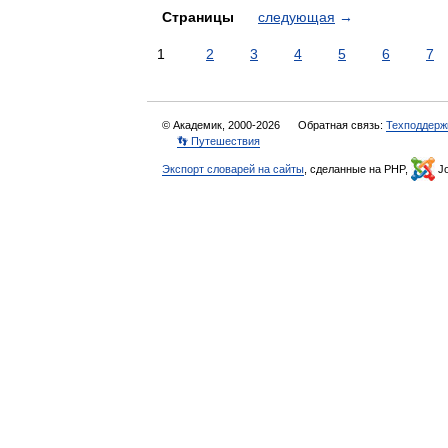
Страницы
следующая
→
1
2
3
4
5
6
7
© Академик, 2000-2026
Обратная связь:
Техподдерж
👣 Путешествия
Экспорт словарей на сайты
, сделанные на PHP,
Jo